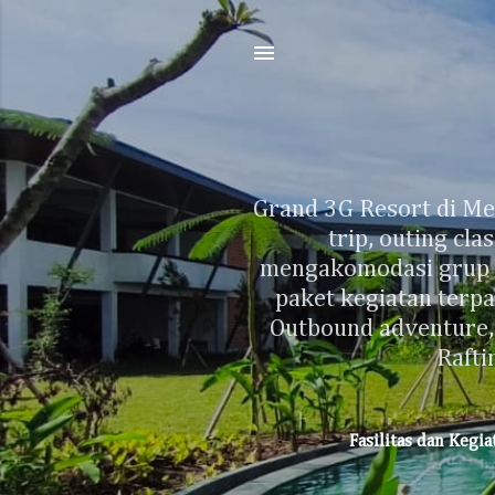
Grand 3G Resort di Me
trip, outing cl
mengakomodasi grup b
paket kegiatan terp
Outbound adventure,
Raft
Fasilitas dan Kegi