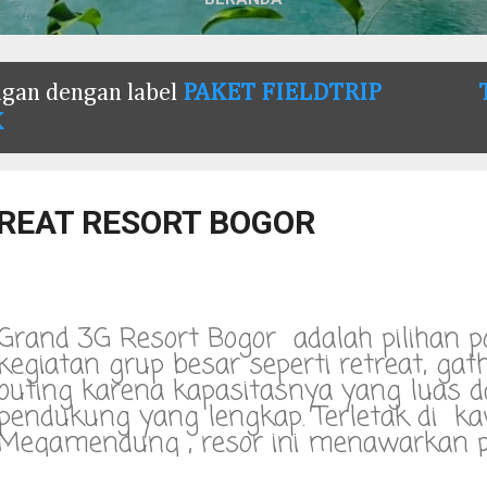
gan dengan label
PAKET FIELDTRIP
K
REAT RESORT BOGOR
Grand 3G Resort Bogor adalah pilihan p
kegiatan grup besar seperti retreat, gat
outing karena kapasitasnya yang luas da
pendukung yang lengkap. Terletak di k
Megamendung , resor ini menawarkan
tiga gunung sekaligus (Gunung Salak, 