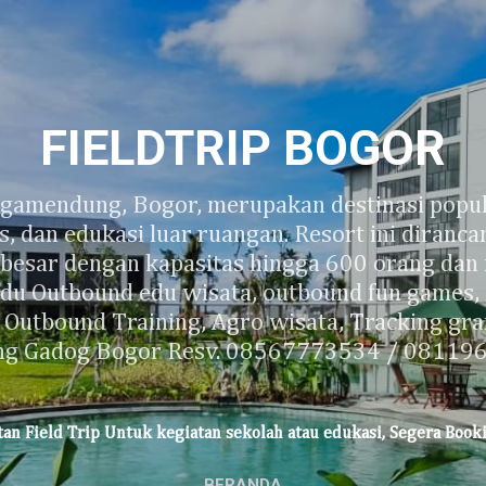
Langsung ke konten utama
FIELDTRIP BOGOR
gamendung, Bogor, merupakan destinasi popule
ass, dan edukasi luar ruangan. Resort ini diranc
esar dengan kapasitas hingga 600 orang da
adu Outbound edu wisata, outbound fun games, a
 Outbound Training, Agro wisata, Tracking g
ing Gadog Bogor Resv. 08567773534 / 08119
atan Field Trip Untuk kegiatan sekolah atau edukasi, Segera Boo
BERANDA