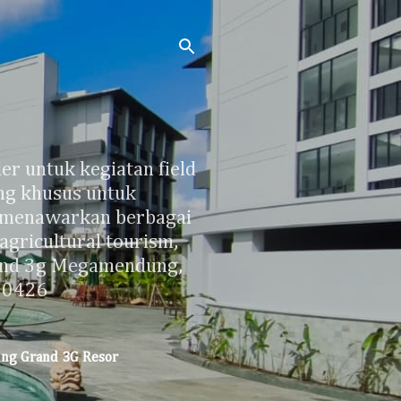
r untuk kegiatan field
ang khusus untuk
n menawarkan berbagai
gricultural tourism,
rand 3g Megamendung,
60426
king Grand 3G Resor