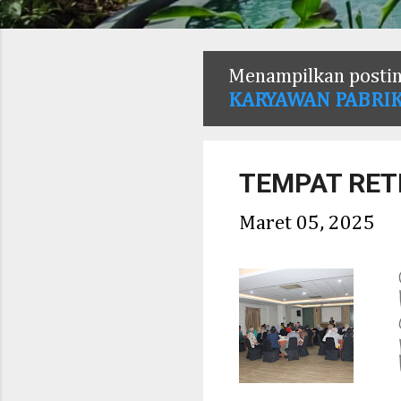
P
Menampilkan postin
o
KARYAWAN PABRI
s
t
TEMPAT RET
i
Maret 05, 2025
n
g
a
n