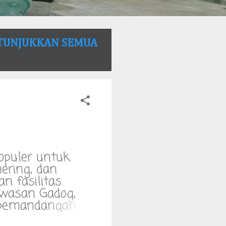
TUNJUKKAN SEMUA
opuler untuk
hering, dan
n fasilitas
awasan Gadog,
 pemandangan
Pangrango, dan