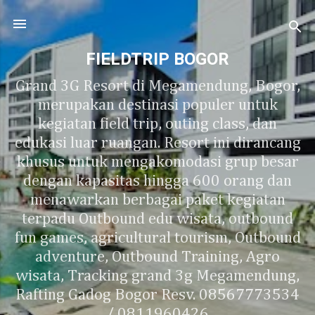
Langsung ke konten utama
FIELDTRIP BOGOR
Grand 3G Resort di Megamendung, Bogor,
merupakan destinasi populer untuk
kegiatan field trip, outing class, dan
edukasi luar ruangan. Resort ini dirancang
khusus untuk mengakomodasi grup besar
dengan kapasitas hingga 600 orang dan
menawarkan berbagai paket kegiatan
terpadu Outbound edu wisata, outbound
fun games, agricultural tourism, Outbound
adventure, Outbound Training, Agro
wisata, Tracking grand 3g Megamendung,
Rafting Gadog Bogor Resv. 08567773534
/ 0811960426