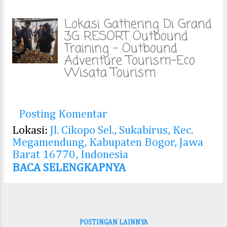
g
Lokasi Gathering Di Grand
a
3G RESORT Outbound
Training - Outbound
n
Adventure Tourism-Eco
Wisata Tourism
Agricultural Tourism -
Agro wisata Tourism-
Resort-Resto.
Posting Komentar
Jl. Cikopo Sel.
No.Km 3, Gadog, Kec.
Lokasi:
Jl. Cikopo Sel., Sukabirus, Kec.
Megamendung, KabBogor,
Megamendung, Kabupaten Bogor, Jawa
Jawa Barat 16770
Barat 16770, Indonesia
Reservasi dan Informasi
BACA SELENGKAPNYA
Telp/Whatsap :
08567773534 /
0811960426
www.fieldtripbogor.online
POSTINGAN LAINNYA